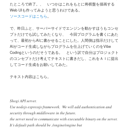
たところで終了。、 いつかはこれをもとに将棋盤を描画する
Web UIも作ってみようと思うわけである。
ソースコードはこちら
。
で、昨日ふと、サーバーサイドでエンジンを動かすほうもコンセ
プトだけでも試してみたくなり、 今回プログラムを書くにあた
って、最初からAIに書かせることにした。人間側は指示だけして
AIがコード生成しながらプログラムを仕上げていくのをVibe
Codingというのだそうである。 という訳で自分はプロジェクト
のコンセプトだけ考えてテキストに書きだし、これをＡＩに提出
してコード生成をお願いしてみた。
テキスト内容はこちら。
Shogi API server.
Use nodejs expressjs framework. We will add authentication and
security through middleware in the future.
the server need to communicate with executable binary on the server.
It’s default path should be ./engine/engine but