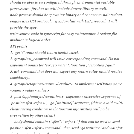
should be able to be configured through environmental variable
process.env. for that we will include dotenv library as well.
node process should be spawning binary and connect to stdin/stdout.
engine uses USI protocol. If unfamiliar with USI protocol, I will
provide the spec.
write source code in typescript for easy maintenance. breakup file
modules in logical order.
API points
1. get ‘/’ route should return health check.
2. get/api/usi_command will issue corresponding command. Do not
implement points for ‘go’,’go mate’ ‘, ‘position’, ‘setoption’,’quit’
3. usi_command that does not expect any return value should resolve
immidately..
4. get/api/setoption/<name>/<value> to implement setOption name
<name> value <value>
5 post /app/analyze/<waittime> implement successive sequence of
‘position sfen <sfen>’, ‘go [waittime]’ sequence, (this to avoid multi-
client racing condition so thatpostion information will no be
overwritten by other client)
body should contain {“sfen”:”<sfen>”} that can be used to send
position sfen <sfen> command. then send ‘go waittime’ and wait for
‘bestmove’ and return the output