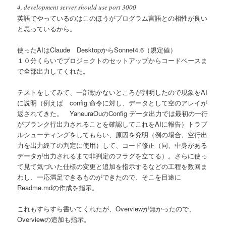
4. development server should use port 3000
英語でやっているのはこのほうがプログラム言語との相性が良い
と思っているから。
使ったAIはClaude DesktopからSonnet4.6（規定値）
１０分くらいでプロジェクトのセットアップからコードベースま
で全部出力してくれた。
テストをしてみて、一部動かないところが判明したので現象をAI
に説明（例えば config 命令に対し、データとして空のアレイが
返されてきた。 YaneuraOuのConfig データ出力では最初の一行
がブランク行出力されることを確認してこれをAIに報告）トラブ
ルシューティングをしてもらい、原因を究明（例の場合、空行出
力を出力終了の判定に使用）して、コード修正（同、中身がある
データが出力されるまで非判定のフラグを立てる）。さらに使っ
て見て気づいた仕様の変更と追加を指示するなどの工程を数回ま
わし、一応満足できるものができたので、そこを目途に
Readme.mdの作成を指示。
これもすらすら書いてくれたが、Overviewが無かったので、
Overviewの追加も指示。