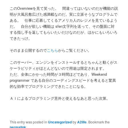
このOverviewを見て笑った。 間違ってはいないのだが機能の説
明が大風呂敷広げた感満載なのだ。実に立派そうなプログラムで
ある。 仕事に応募してくるアメリカ人のレジメを見ているよう
だ。 自分が欲しい機能は sfen文字列を送って、その盤面に対
する指し手を返してもらいたいだけなのだが、ほかにもいろいろ
できたっけ。
そのまま公開するので
こちら
からご覧ください。
このサーバー、エンジンをインストールするとちゃんと動くがス
ケーラビリティがほとんどないので用途は限定されます。
ただ、全体にかかった時間が３時間ほどであり、Weekend
programmer である自分のコーディングスピードを考えると驚異
的な効率でプログラミングできたことになる。
ＡＩによるプログラミング意外と使えるなあと思った次第。
This entry was posted in
Uncategorized
by
A2life
. Bookmark the
permalink
.