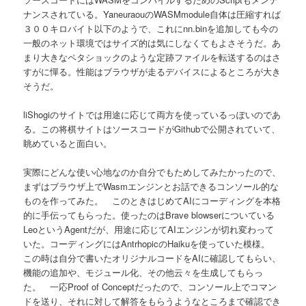
ナンスされている。YaneuraouのWASMmodule自体は圧縮すれば
３００キロバイト以下のようで、これにnn.binを追加しても今の
一般のネット環境ではサイズ的は気にしなくてもよさそうだ。あ
まり大きなペタショックのような定跡ファイルを転送するのはさ
すがに憚る。性能はブラウザが走るデバイスによるところが大き
そうだ。
liShogiのサイトでは用途に応じて両方を使っているっぽいのであ
る。この将棋サイトはソースコードがGithubで公開されていて、
眺めていると面白い。
実際にどんな使い心地なのか自分でもためしてみたかったので、
まずはブラウザ上でWasmエンジンとお話できるコンソール的な
ものを作ってみた。 このときはじめてAIにコーディングを本格
的に手伝ってもらった。使ったのはBrave blowserについている
LeoというAgentだが、用途に応じてAIエンジンが切れ変わって
いた。コーディングにはAntrhopicのHaikuを使っていた模様。
この時は自分で書いたオリジナルコードをAIに確認してもらい、
機能の追加や、モジュール化、その他云々を生成してもらっ
た。 一応Proof of Conceptだったので、コンソール上でコマン
ドを送り、それに対して解答をもらうようなところまで確認でき