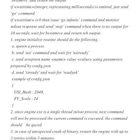
if <waittime>(integer, representing milliseconds) is omitted, just send
‘go’ command.
if <waittime> is 0 then issue ‘go infinite’ command and monitor
stdout response and send ‘stop’ command when there is no output for
10 seconds, wait for besstmove and return teh output.
1. engine initialize routine should do the following.
a. spawn a process.
b. send ‘usi’ command and wait for ‘usiready’
c. send setoption name <name> value <value> using parameters
prepared by config.json
d. send ‘isready’ and wait for ‘readyok’
example of config.json
{
USI_Hash : 2048,
FV_Scale : 24
}
2. since engine.exe is a single thread in/out process, next command
will not be processed the current command is executed. the command
should be quced.
3. in case of unexpected crash of binary, restart the engine with up to
3 retries within 3 minutes.