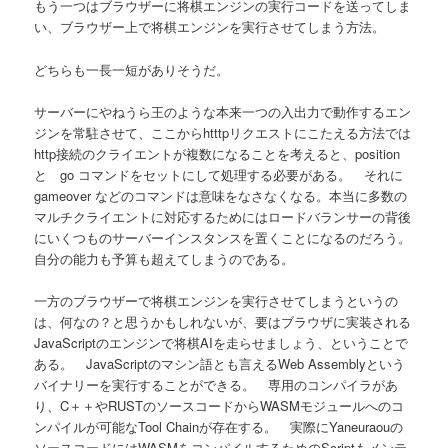
もう一つはブラウザーに将棋エンジンの実行コードを送ってしま
い、ブラウザー上で将棋エンジンを実行させてしまう方法。
どちらも一長一短がありそうだ。
サーバーにやねうら王のような本来一つの入出力で動作するエン
ジンを常駐させて、ここからhtttpリクエストにこたえる方法では
http接続のクライエントが複数になることを考えると、position
と go コマンドをセットにして処理する必要がある。 それに
gameover などのコマンドは意味をなさなくなる。本当に多数の
マルチクライエントに対応するためにはロードバランサーの背後
にいくつものサーバーインスタンスを置くことになるのだろう。
自分の能力も予算も超えてしまうのである。
一方のブラウザーで将棋エンジンを実行させてしまうというの
は、何なの？と思うかもしれないが、要はブラウザに実装される
JavaScriptのエンジンで将棋AIを走らせましょう、ということで
ある。 JavaScriptのマシン語とも言えるWeb Assemblyという
バイナリーを実行することができる。 専用のコンパイラがあ
り、C＋＋やRUSTのソースコードからWASMモジュールへのコ
ンパイルが可能なTool Chainが存在する。 実際にYaneuraouの
ソースコードにはWASMをコンパイルするためのScriptもメンテ