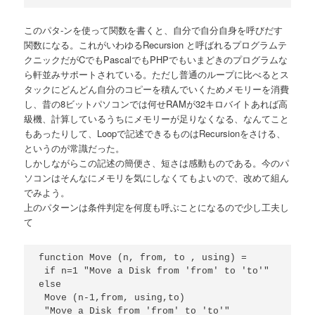
このパタ-ンを使って関数を書くと、自分で自分自身を呼びだす
関数になる。これがいわゆるRecursion と呼ばれるプログラムテ
クニックだがCでもPascalでもPHPでもいまどきのプログラムな
ら軒並みサポートされている。ただし普通のループに比べるとス
タックにどんどん自分のコピーを積んでいくためメモリーを消費
し、昔の8ビットパソコンでは何せRAMが32キロバイトあれば高
級機、計算しているうちにメモリーが足りなくなる、なんてこと
もあったりして、Loopで記述できるものはRecursionをさける、
というのが常識だった。
しかしながらこの記述の簡便さ、短さは感動ものである。今のパ
ソコンはそんなにメモリを気にしなくてもよいので、改めて組ん
でみよう。
上のパターンは条件判定を何度も呼ぶことになるので少し工夫し
て
function Move (n, from, to , using) =

 if n=1 "Move a Disk from 'from' to 'to'"

else

 Move (n-1,from, using,to)

 "Move a Disk from 'from' to 'to'"
