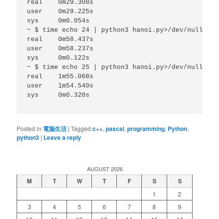
real	0m29.308s

user	0m29.225s

sys	0m0.054s

~ $ time echo 24 | python3 hanoi.py>/dev/null

real	0m58.437s

user	0m58.237s

sys	0m0.122s

~ $ time echo 25 | python3 hanoi.py>/dev/null

real	1m55.068s

user	1m54.540s

sys	0m0.320s

Posted in
電脳生活
|
Tagged
c++
,
pascal
,
programming
,
Python
,
python3
|
Leave a reply
AUGUST 2026
M
T
W
T
F
S
S
1
2
3
4
5
6
7
8
9