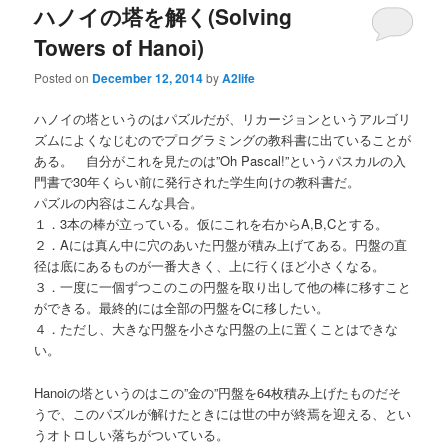
ハノイの塔を解く(Solving
Towers of Hanoi)
Posted on
December 12, 2014
by
A2life
ハノイの塔というのはパズルだが、リカージョンというアルゴリ
ズムによくなじむのでプログラミングの教科書に出ていることが
ある。 自分がこれを見たのは”Oh Pascal!”というパスカルの入
門書で30年くらい前に発行された学生向けの教科書だ。
パズルの内容はこんな具合。
１．3本の棒が立っている。仮にこれを右からA,B,Cとする。
２．Aには真ん中に穴のあいた円盤が積み上げてある。円盤の直
径は底にあるものが一番大きく、上に行くほど小さくなる。
３．一度に一個ずつこのこの円盤を取り出して他の棒に移すこと
ができる。最終的には全部の円盤をCに移したい。
４．ただし、大きな円盤を小さな円盤の上に置くことはできな
い。
Hanoiの塔というのはこの”金の”円盤を64枚積み上げたものだそ
うで、このパズルが解けたときには世の中が終焉を迎える、とい
うオトロしい落ちがついている。