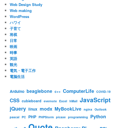
Web Design Study
Web making
WordPress
ハワイ
子育て
将棋
日常
映画
時事
英語
観光
電気・電子工作
電脳生活
ComputerLife
beaglebone
Arduino
c++
COVID-19
JavaScript
CSS
cubieboard
evernote
Excel
hMail
jQuery
modx
MyBookLive
linux
nginx
Outlook
Python
PHP
pascal
PC
PHPStorm
picaxe
programming
Quote