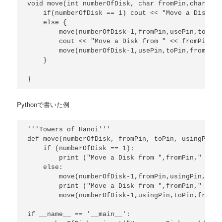
void move(int numberOfDisk, char fromPin,char toP
    if(numberOfDisk == 1) cout << "Move a Disk fr
    else {

        move(numberOfDisk-1,fromPin,usePin,toPin);
        cout << "Move a Disk from " << fromPin <<
        move(numberOfDisk-1,usePin,toPin,fromPin);
    }

Pythonで書いた例
'''Towers of Hanoi'''

def move(numberOfDisk, fromPin, toPin, usingPin):

    if (numberOfDisk == 1):

        print ("Move a Disk from ",fromPin," to "
    else:

        move(numberOfDisk-1,fromPin,usingPin,toPin
        print ("Move a Disk from ",fromPin," to "
        move(numberOfDisk-1,usingPin,toPin,fromPin
if __name__ == '__main__':
