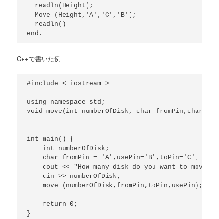
  readln(Height);

  Move (Height,'A','C','B');

  readln()

C++で書いた例
#include < iostream >

using namespace std;

void move(int numberOfDisk, char fromPin,char toP
int main() {

    int numberOfDisk;

    char fromPin = 'A',usePin='B',toPin='C';

    cout << "How many disk do you want to move fr
    cin >> numberOfDisk;

    move (numberOfDisk,fromPin,toPin,usePin);

    return 0;

}
