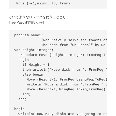
というようなロジックを使うこととし、
Free Pascalで書いた例
program hanoi;

             {Recursively solve the towers of Han
             The code from "Oh Pascal" by Doug Coo
var height:integer;

  procedure Move (Height: integer; FromPeg,ToPeg,
  begin

    if Height = 1

    then writeln('Move disk from ', FromPeg,' to 
    else begin

      Move (Height-1, FromPeg,UsingPeg,ToPeg);

      writeln('Move a disk from ',FromPeg,' to ',
      Move (Height-1,UsingPeg,ToPeg,FromPeg)

    end;

  end;

begin

  writeln('How Many disks are you going to start 