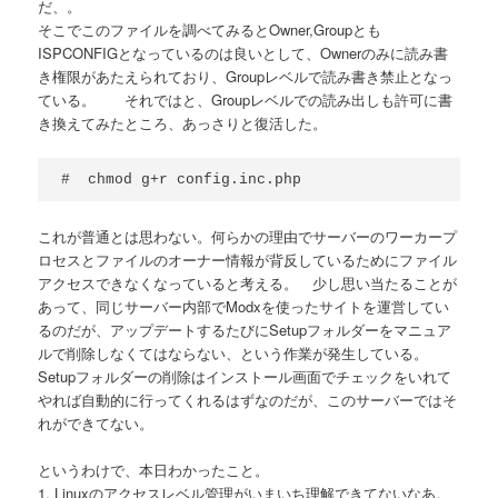
だ、。
そこでこのファイルを調べてみるとOwner,Groupとも
ISPCONFIGとなっているのは良いとして、Ownerのみに読み書
き権限があたえられており、Groupレベルで読み書き禁止となっ
ている。 それではと、Groupレベルでの読み出しも許可に書
き換えてみたところ、あっさりと復活した。
#  chmod g+r config.inc.php
これが普通とは思わない。何らかの理由でサーバーのワーカープ
ロセスとファイルのオーナー情報が背反しているためにファイル
アクセスできなくなっていると考える。 少し思い当たることが
あって、同じサーバー内部でModxを使ったサイトを運営してい
るのだが、アップデートするたびにSetupフォルダーをマニュア
ルで削除しなくてはならない、という作業が発生している。
Setupフォルダーの削除はインストール画面でチェックをいれて
やれば自動的に行ってくれるはずなのだが、このサーバーではそ
れができてない。
というわけで、本日わかったこと。
1. Linuxのアクセスレベル管理がいまいち理解できてないなあ。