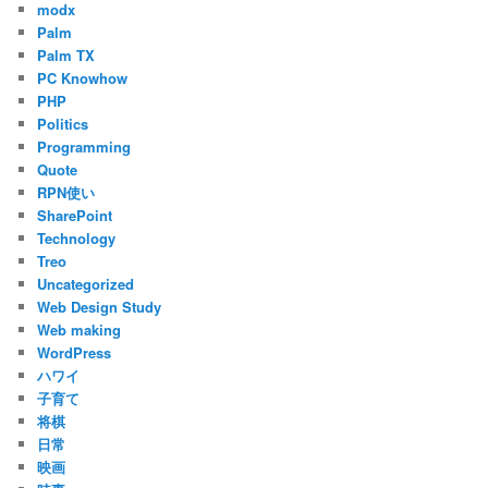
modx
Palm
Palm TX
PC Knowhow
PHP
Politics
Programming
Quote
RPN使い
SharePoint
Technology
Treo
Uncategorized
Web Design Study
Web making
WordPress
ハワイ
子育て
将棋
日常
映画