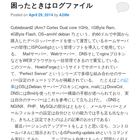
困ったときはログファイル
Posted on
April 29, 2014
by
A2life
Cubieboard2 (Arm7 Cortex Dual core 1GHz, 1GByte Ram,
4GByte Flash, OS=armhf debian 7) という、約60ドルで中国から
購入したデベロッパーボードを使って運営しているホームサーバ
ーの管理にISPConfig3という管理ソフトを導入して使用してい
る。 Mailサーバー、Webサーバー、DNSそしてnginxプロキシ
などをWEBブラウザから一括管理できるので重宝している。
このツール、HowtoForgeというサイトでサポートされてい
て、”Perfect Server” というシリーズで多様な組み合わせのサー
バー設定のチュートリアルが掲載されている。 たとえば
この記
事
はOSはDebian,サーバープロキシにnginx, mailにはDoveCot、
DNSにはBindを使ったサーバー構築の手順が述べられており、実
は自分のサーバーはこれを参考にして立ち上げた。（DNSと
NGINX、PHP、MySQLの部分はともかく、メールサーバーとメ
ールフィルターの設定は自分ひとりの能力では手も足も出なかっ
た。きちんと設定できたのは上の記事のおかげである）
最近バージョンのアップデートをしようと思い立ち、コントロ
ールパネルに指示されているiSPsonfig-update.shというコマンド
を実行してみた。 アップデート自体はまったく問題なく行え