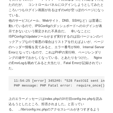
たのだが、 コントロールパネルにログインしようとしてみたと
ころいつもログイン画面が出るはずのurlが空っぽのページになっ
ている。
他のサービス(メール、Webサイト、DNS、SSHなど）は普通に
動いているので、IPSConfigのダッシュボードへのログインが表
示できないという限定された不具合だ。 幸いなことに
ISPConfigのUpdateツールがまず実行するのは旧バージョンのバ
ックアップなので最悪の場合はリストアを行えばよいが、ページ
のヘッダー情報を見てみると、エラー番号が500、Internal Server
Errorとなっているので、これはPHPの実行時、ページレンダリ
ングの途中でおかしくなっている、とあたりをつけた。 Nginx
のErrorLogを眺めてみると大当たり、Fatal Errorが記録されてい
た。
11:54:25 [error] 3452#0: *528 FastCGI sent in std
上のエラーメッセージはindex.phpの31行目config.inc.phpを読み
込もうとしたところ、拒否されました。と言ってい
る。 ../libr/config.inc.phpのアクセスレベルがきつすぎるよう