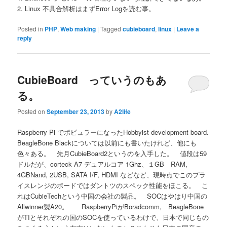
2. Linux 不具合解析はまずError Logを読む事。
Posted in
PHP
,
Web making
|
Tagged
cubieboard
,
linux
|
Leave a
reply
CubieBoard っていうのもあ
る。
Posted on
September 23, 2013
by
A2life
Raspberry Pi でポピュラーになったHobbyist development board.
BeagleBone Blackについては以前にも書いたけれど、他にも
色々ある。 先月CubieBoard2というのを入手した。 値段は59
ドルだが、corteck A7 デュアルコア 1Ghz、１GB RAM,
4GBNand, 2USB, SATA I/F, HDMI などなど、現時点でこのプラ
イスレンジのボードではダントツのスペック性能をほこる。 こ
れはCubieTechという中国の会社の製品。 SOCはやはり中国の
Allwinner製A20。 RaspberryPiがBoradcomm, BeagleBone
がTIとそれぞれの国のSOCを使っているわけで、日本で同じもの