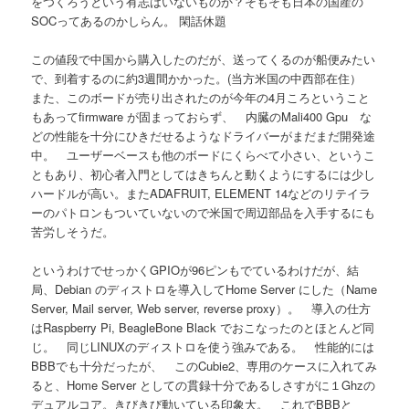
をつくろうという有志はいないものか？そもそも日本の国産の
SOCってあるのかしらん。 閑話休題
この値段で中国から購入したのだが、送ってくるのが船便みたい
で、到着するのに約3週間かかった。(当方米国の中西部在住）
また、このボードが売り出されたのが今年の4月ころということ
もあってfirmware が固まっておらず、 内臓のMali400 Gpu な
どの性能を十分にひきだせるようなドライバーがまだまだ開発途
中。 ユーザーベースも他のボードにくらべて小さい、というこ
ともあり、初心者入門としてはきちんと動くようにするには少し
ハードルが高い。またADAFRUIT, ELEMENT 14などのリテイラ
ーのパトロンもついていないので米国で周辺部品を入手するにも
苦労しそうだ。
というわけでせっかくGPIOが96ピンもでているわけだが、結
局、Debian のディストロを導入してHome Server にした（Name
Server, Mail server, Web server, reverse proxy）。 導入の仕方
はRaspberry Pi, BeagleBone Black でおこなったのとほとんど同
じ。 同じLINUXのディストロを使う強みである。 性能的には
BBBでも十分だったが、 このCubie2、専用のケースに入れてみ
ると、Home Server としての貫録十分であるしさすがに１Ghzの
デュアルコア。きびきび動いている印象大。 これでBBBと