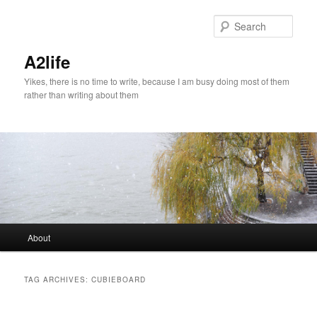
Skip
Skip
to
to
Sear
primary
secondary
content
content
A2life
Yikes, there is no time to write, because I am busy doing most of them
rather than writing about them
Main
About
menu
TAG ARCHIVES:
CUBIEBOARD