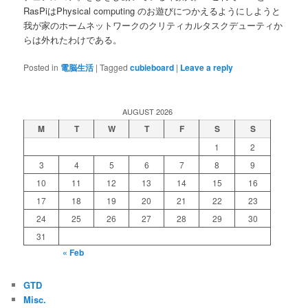
RasPiはPhysical computing のお遊びにつかえるようにしようと
我が家のホームネットワークのクリティカルタスクデューティか
らは外れたわけである。
Posted in
電脳生活
|
Tagged
cubieboard
|
Leave a reply
AUGUST 2026
M
T
W
T
F
S
S
1
2
3
4
5
6
7
8
9
10
11
12
13
14
15
16
17
18
19
20
21
22
23
24
25
26
27
28
29
30
31
« Feb
GTD
Misc.