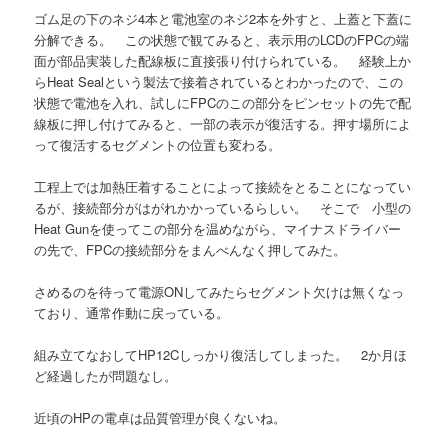
ゴム足の下のネジ4本と電池室のネジ2本を外すと、上蓋と下蓋に
分解できる。 この状態で観てみると、表示用のLCDのFPCの端
面が部品実装した配線板に直接張り付けられている。 経験上か
らHeat Sealという製法で接着されているとわかったので、この
状態で電池を入れ、試しにFPCのこの部分をピンセットの先で配
線板に押し付けてみると、一部の表示が復活する。押す場所によ
って復活するセグメントの位置も変わる。
工程上では加熱圧着することによって接続をとることになってい
るが、接続部分がはがれかかっているらしい。 そこで 小型の
Heat Gunを使ってこの部分を温めながら、マイナスドライバー
の先で、FPCの接続部分をまんべんなく押してみた。
さめるのを待って電源ONしてみたらセグメント欠けは無くなっ
ており、通常作動に戻っている。
組み立てなおしてHP12Cしっかり復活してしまった。 2か月ほ
ど経過したが問題なし。
近頃のHPの電卓は品質管理が良くないね。