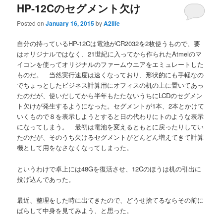
HP‐12Cのセグメント欠け
Posted on
January 16, 2015
by
A2life
自分の持っているHP-12Cは電池がCR2032を2枚使うもので、要
はオリジナルではなく、21世紀に入ってから作られたAtmelのマ
イコンを使ってオリジナルのファームウエアをエミュレートした
ものだ。 当然実行速度は速くなっており、形状的にも手軽なの
でちょっとしたビジネス計算用にオフィスの机の上に置いてあっ
たのだが、使いだしてから半年もたたないうちにLCDのセグメン
ト欠けが発生するようになった。セグメントが1本、2本とかけて
いくもので８を表示しようとすると日の代わりにトのような表示
になってしまう。 最初は電池を変えるともとに戻ったりしてい
たのだが、そのうち欠けるセグメントがどんどん増えてきて計算
機として用をなさなくなってしまった。
というわけで卓上には48Gを復活させ、12Cのほうは机の引出に
投げ込んであった。
最近、整理をした時に出てきたので、どうせ捨てるならその前に
ばらして中身を見てみよう、と思った。