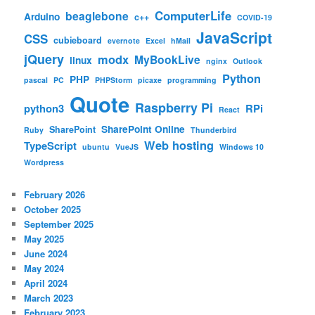
ComputerLife
beaglebone
Arduino
c++
COVID-19
JavaScript
CSS
cubieboard
evernote
Excel
hMail
jQuery
modx
MyBookLive
linux
nginx
Outlook
Python
PHP
pascal
PC
PHPStorm
picaxe
programming
Quote
Raspberry Pi
python3
RPi
React
SharePoint Online
SharePoint
Ruby
Thunderbird
Web hosting
TypeScript
ubuntu
VueJS
Windows 10
Wordpress
February 2026
October 2025
September 2025
May 2025
June 2024
May 2024
April 2024
March 2023
February 2023