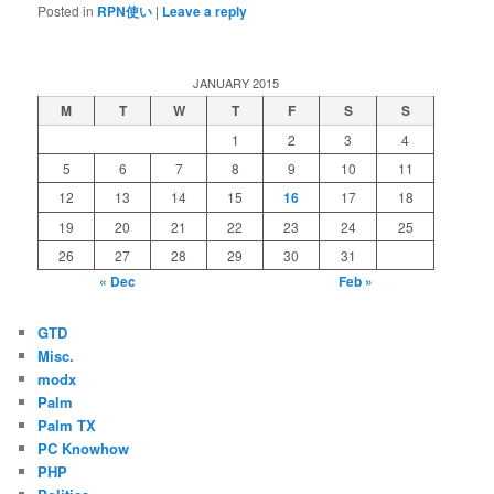
Posted in
RPN使い
|
Leave a reply
JANUARY 2015
M
T
W
T
F
S
S
1
2
3
4
5
6
7
8
9
10
11
12
13
14
15
16
17
18
19
20
21
22
23
24
25
26
27
28
29
30
31
« Dec
Feb »
GTD
Misc.
modx
Palm
Palm TX
PC Knowhow
PHP