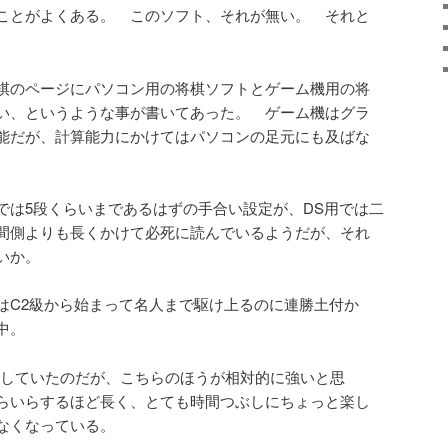
ことがよくある。 このソフト、それが無い。 それと
棋のページにパソコン用の将棋ソフトとゲーム機用の将
い、というような事が書いてあった。 ゲーム機はグラ
能だが、計算能力にかけてはパソコンの足元にも及ばな
では5段くらいまであるはずの手合い設定が、DS用では二
間側よりも長くかけて必死に読んでいるようだが、それ
いか。
はC2級から始まって名人まで駆け上るのに連勝土付か
中。
購入していたのだが、こちらのほうが相対的に強いと思
らいらするほど長く、とても時間つぶしにちょっと楽し
なくなっている。