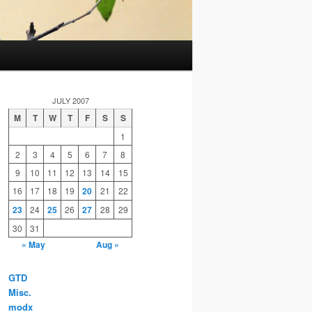
JULY 2007
M
T
W
T
F
S
S
1
2
3
4
5
6
7
8
9
10
11
12
13
14
15
16
17
18
19
20
21
22
23
24
25
26
27
28
29
30
31
« May
Aug »
GTD
Misc.
modx