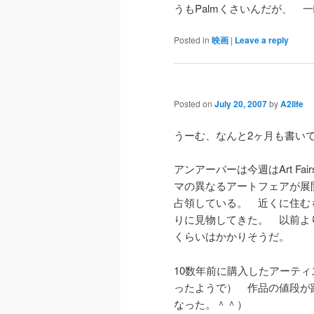
うもPalmくさいんだが、 
Posted in
映画
|
Leave a reply
Posted on
July 20, 2007
by
A2life
うーむ、なんと2ヶ月も書い
アンアーバーは今週はArt F
マの異なるアートフェアが展
占領している。 近くに住む
りに見物してきた。 以前よ
くらいはかかりそうだ。
10数年前に購入したアーテ
ったようで） 作品の値段が
なった。＾＾）