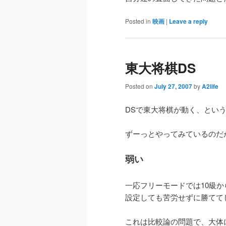
Posted in
映画
|
Leave a reply
東大将棋DS
Posted on
July 27, 2007
by
A2life
DSで東大将棋が動く、とい
ずーっとやってみているのだ
弱い
一応フリーモードでは10級
設定しても苦労せずに勝て
これは比較論の問題で、大体