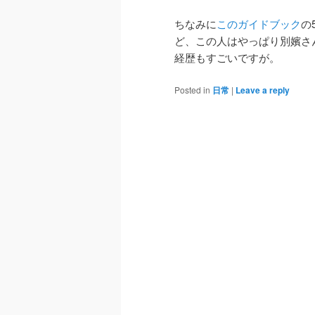
ちなみに
このガイドブック
の
ど、この人はやっぱり別嬪さ
経歴もすごいですが。
Posted in
日常
|
Leave a reply