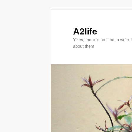
Skip
Skip
to
to
primary
secondary
A2life
content
content
Yikes, there is no time to writ
about them