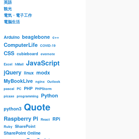
英語
観光
電気・電子工作
電脳生活
beaglebone
Arduino
c++
ComputerLife
COVID-19
CSS
cubieboard
evernote
JavaScript
Excel
hMail
jQuery
modx
linux
MyBookLive
nginx
Outlook
PHP
pascal
PC
PHPStorm
Python
picaxe
programming
Quote
python3
Raspberry Pi
RPi
React
SharePoint
Ruby
SharePoint Online