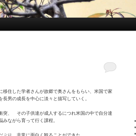
に移住した学者さんが故郷で奥さんをもらい、米国で家
事を長男の成長を中心に淡々と描写していく。
衝突、 その子供達が成人するにつれ米国の中で自分達
悩みながら育って行く課程。
だぶり、非常に面白く観ることができた。