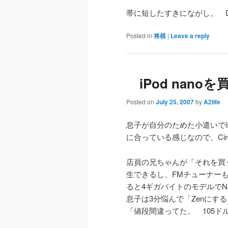
帯に短したすきにながし。 
Posted in
将棋
|
Leave a reply
iPod nano
Posted on
July 25, 2007
by
A2life
息子が自分のためた小遣いでi
に合っている感じなので、Circu
店員の兄ちゃんが「それを買
生できるし、FMチューナー
ると4ギガバイトのモデルでNan
息子は3分悩んで「Zenに
「値段間違ってた。 105ド