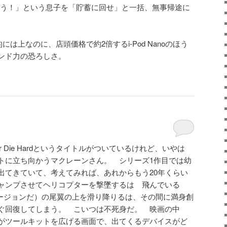
ム買う！」という息子を「貯蓄に回せ」と一括、無事帰途に
ク的には上なのに、店頭価格で約2倍するi-Pod Nanoのほう
ランド力の恐ろしさ。
free or Die Hardというタイトルがついているけれど、いやは
トに立ち向かうマクレーンさん。 シリーズ1作目では幼
出てきていて、考えてみれば、あれからもう20年くらい
ャンプさせてヘリコプターを撃墜するは 飛んでいる
隊バージョンだ）の尾翼の上を滑り降りるは、その間に満身創
ぐ回復してしまう。 こいつは不死身だ。 映画の中
がツールキットを広げる画面で、出てくるデバイスがど