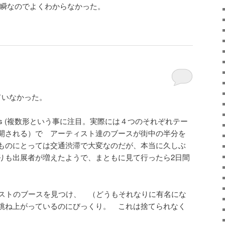
一瞬なのでよくわからなかった。
ていなかった。
airs (複数形という事に注目。実際には４つのそれぞれテー
開される）で アーティスト達のブースが街中の半分を
ものにとっては交通渋滞で大変なのだが、本当に久しぶ
りも出展者が増えたようで、まともに見て行ったら2日間
ィストのブースを見つけ、 （どうもそれなりに有名にな
跳ね上がっているのにびっくり。 これは捨てられなく