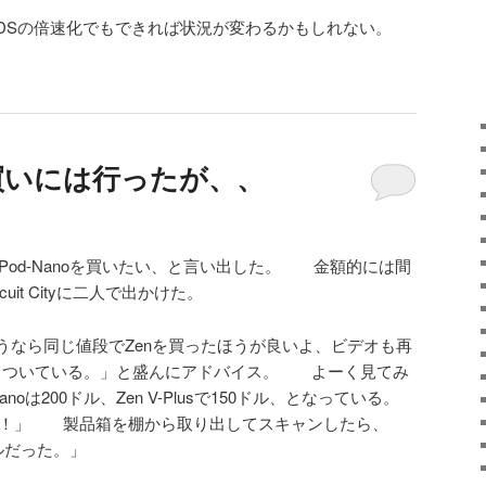
DSの倍速化でもできれば状況が変わるかもしれない。
を買いには行ったが、、
Pod-Nanoを買いたい、と言い出した。 金額的には間
it Cityに二人で出かけた。
うなら同じ値段でZenを買ったほうが良いよ、ビデオも再
もついている。」と盛んにアドバイス。 よーく見てみ
oは200ドル、Zen V-Plusで150ドル、となっている。
する！」 製品箱を棚から取り出してスキャンしたら、
ルだった。」