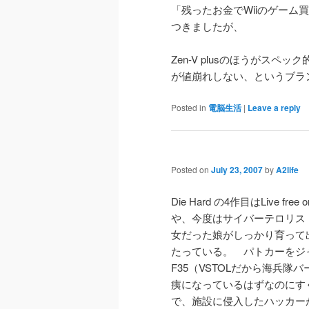
「残ったお金でWiiのゲー
つきましたが、
Zen-V plusのほうがスペッ
が値崩れしない、というブ
Posted in
電脳生活
|
Leave a reply
Posted on
July 23, 2007
by
A2life
Die Hard の4作目はLive 
や、今度はサイバーテロリス
女だった娘がしっかり育って
たっている。 パトカーをジ
F35（VSTOLだから海兵
痍になっているはずなのにす
で、施設に侵入したハッカー