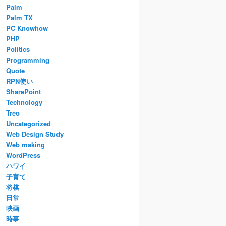
Palm
Palm TX
PC Knowhow
PHP
Politics
Programming
Quote
RPN使い
SharePoint
Technology
Treo
Uncategorized
Web Design Study
Web making
WordPress
ハワイ
子育て
将棋
日常
映画
時事