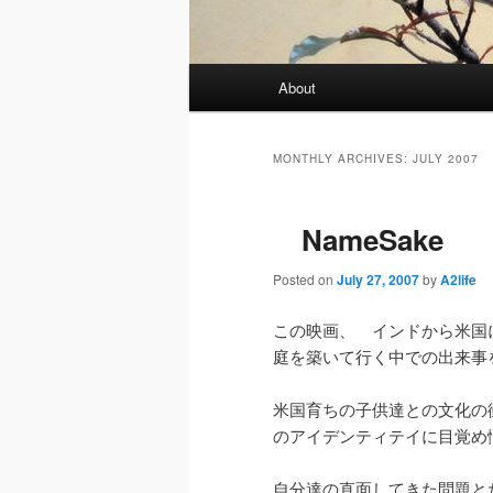
Main
About
menu
MONTHLY ARCHIVES:
JULY 2007
NameSake
Posted on
July 27, 2007
by
A2life
この映画、 インドから米国
庭を築いて行く中での出来
米国育ちの子供達との文化の
のアイデンティテイに目覚め
自分達の直面してきた問題と